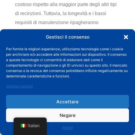
costoso rispetto alla maggior parte degli altri tipi
di recinzioni. Tuttavia, la longevità e i bassi
requisiti di manutenzione ripagheranno
l'investimento nel lungo termine perché non sarà
Gestisci il consenso
necessario riparare o sostituire i pannelli troppo
Per fornire le migliori esperienze, utilizziamo tecnologie come i cookie
spesso.
per archiviare e/o accedere alle informazioni sul dispositivo. Il consenso
a queste tecnologie ci consentirà di elaborare dati come il
comportamento di navigazione o gli ID univoci su questo sito. Il mancato
Prezzo al metro
consenso o la revoca del consenso potrebbero influire negativamente su
determinate caratteristiche e funzioni.
Il prezzo medio al metro di una recinzione
Gestisci opzioni
composita è compreso tra $60 e $135. Il prezzo
può variare a seconda dei materiali riciclati
Accettare
utilizzati per produrre il composito. A causa delle
Negare
complesse procedure coinvolte nella produzione
Italian
di pannelli di recinzione compositi, questi
{titolo}