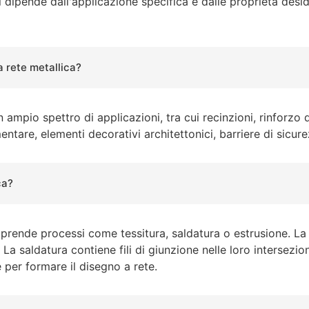
li dipende dall'applicazione specifica e dalle proprietà des
la rete metallica?
 ampio spettro di applicazioni, tra cui recinzioni, rinforzo di
entare, elementi decorativi architettonici, barriere di sicure
ca?
prende processi come tessitura, saldatura o estrusione. La t
 saldatura contiene fili di giunzione nelle loro intersezioni. I
 per formare il disegno a rete.