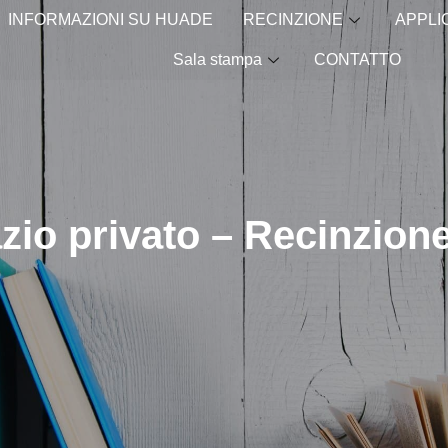
INFORMAZIONI SU HUADE
RECINZIONE
APPLI
Sala stampa
CONTATTO
azio privato – Recinzione