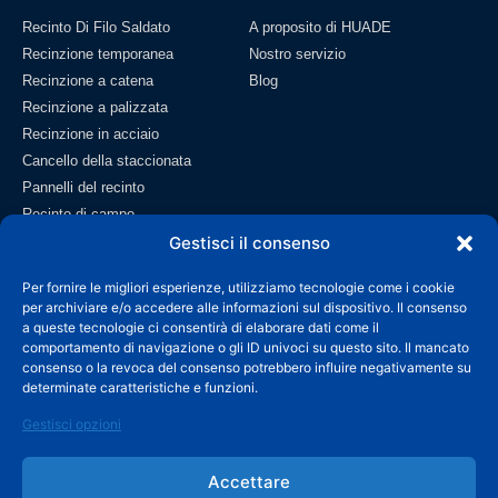
Recinto Di Filo Saldato
A proposito di HUADE
Recinzione temporanea
Nostro servizio
Recinzione a catena
Blog
Recinzione a palizzata
Recinzione in acciaio
Cancello della staccionata
Pannelli del recinto
Recinto di campo
Gestisci il consenso
Rete metallica
Contatto
Per fornire le migliori esperienze, utilizziamo tecnologie come i cookie
per archiviare e/o accedere alle informazioni sul dispositivo. Il consenso
info@wiremeshmfg.com
a queste tecnologie ci consentirà di elaborare dati come il
comportamento di navigazione o gli ID univoci su questo sito. Il mancato
consenso o la revoca del consenso potrebbero influire negativamente su
+86-180-3192-9999
determinate caratteristiche e funzioni.
Zona di sviluppo di Taicheng, contea di Anping,
Gestisci opzioni
Hebei, 053600 Cina.
Accettare