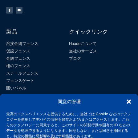
製品
クイックリンク
溶接金網フェンス
Huadeについて
仮設フェンス
当社のサービス
金網フェンス
ブログ
柵のフェンス
スチールフェンス
フェンスゲート
囲いパネル
フィールドフェンス
同意の管理
金網
接触
最高のエクスペリエンスを提供するために、当社では Cookie などのテクノ
ロジーを使用してデバイス情報を保存および/またはアクセスします。これ
らのテクノロジーに同意すると、このサイトの閲覧行動や固有の ID などの
info@wiremeshmfg.com
データを処理できるようになります。同意しない、または同意を撤回する
と、特定の機能に悪影響を及ぼす可能性があります。