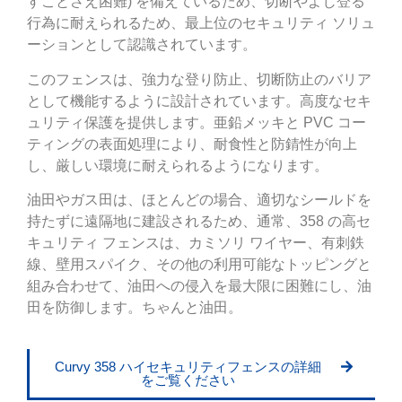
すことさえ困難) を備えているため、切断やよじ登る
行為に耐えられるため、最上位のセキュリティ ソリュ
ーションとして認識されています。
このフェンスは、強力な登り防止、切断防止のバリア
として機能するように設計されています。高度なセキ
ュリティ保護を提供します。亜鉛メッキと PVC コー
ティングの表面処理により、耐食性と防錆性が向上
し、厳しい環境に耐えられるようになります。
油田やガス田は、ほとんどの場合、適切なシールドを
持たずに遠隔地に建設されるため、通常、358 の高セ
キュリティ フェンスは、カミソリ ワイヤー、有刺鉄
線、壁用スパイク、その他の利用可能なトッピングと
組み合わせて、油田への侵入を最大限に困難にし、油
田を防御します。ちゃんと油田。
Curvy 358 ハイセキュリティフェンスの詳細
をご覧ください