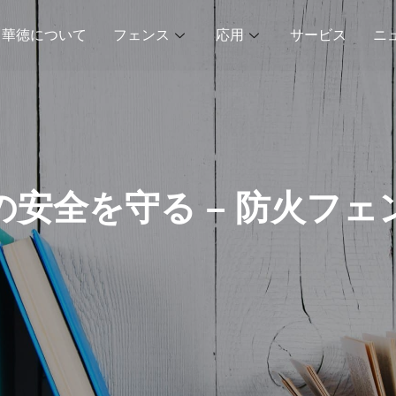
華徳について
フェンス
応用
サービス
ニ
の安全を守る – 防火フェ