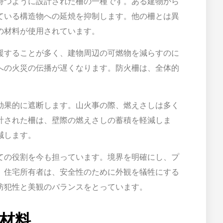
持つように設計された柵の一種です。ある建物から
ている構造物への延焼を抑制します。他の柵とは異
の材料が使用されています。
援することが多く、建物周辺の可燃物を減らすのに
への火災の伝播が遅くなります。防火柵は、全体的
効果的に遮断します。山火事の際、燃えさしは多く
計された柵は、壁際の燃えさしの蓄積を軽減しま
減します。
ての役割を今も担っています。境界を明確にし、プ
。住宅所有者は、安全性のために外観を犠牲にする
防犯性と美観のバランスをとっています。
な材料