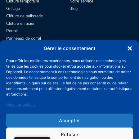
Clôture temporaire
Notre service
Grillage
Blog
Clôture de palissade
Clôture en acier
Portail
Panneaux de corral
Clôture de champ
Gérer le consentement
Grillage
Pour offrir les meilleures expériences, nous utilisons des technologies
Contact
telles que les cookies pour stocker et/ou accéder aux informations sur
l'appareil. Le consentement à ces technologies nous permettra de traiter
info@wiremeshmfg.com
des données telles que le comportement de navigation ou des
identifiants uniques sur ce site. Le fait de ne pas consentir ou de retirer
son consentement peut affecter négativement certaines caractéristiques
+86-180-3192-9999
et fonctions.
Zone de développement de Taicheng, comté
Gérer les options
d'Anping, Hebei, 053600 Chine.
Accepter
Refuser