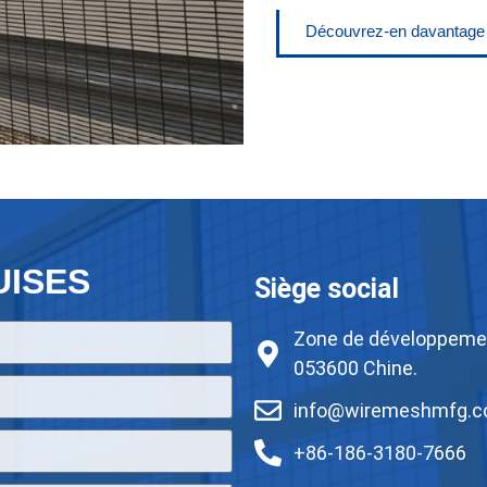
Découvrez-en davantage s
UISES
Siège social
Zone de développemen
053600 Chine.
info@wiremeshmfg.
+86-186-3180-7666