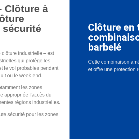
– Clôture à
lôture
Clôture en t
 sécurité
combinaison
barbelé
clôture industrielle – est
trielles qui protège les
Cette combinaison améli
et le vol probables pendant
et offre une protection 
nuit ou le week-end.
notamment les zones
re appropriée l'accès du
érentes régions industrielles.
ute sécurité pour les zones