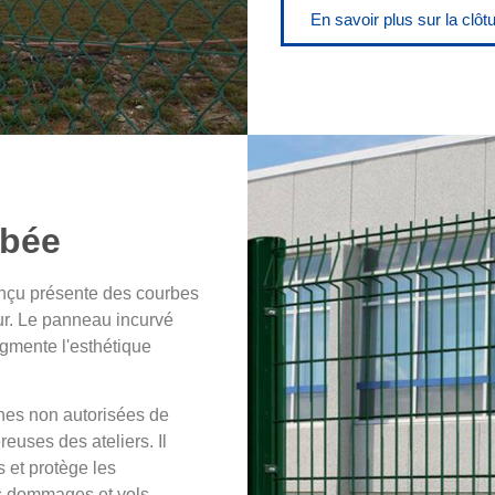
En savoir plus sur la clôt
rbée
onçu présente des courbes
ur. Le panneau incurvé
gmente l'esthétique
nes non autorisées de
euses des ateliers. Il
s et protège les
ls dommages et vols.