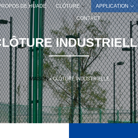
PROPOS DE HUADE
CLÔTURE
APPLICATION
CONTACT
CLÔTURE INDUSTRIELL
MAISON
»
CLÔTURE INDUSTRIELLE