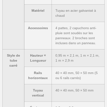
Matériel
Tuyau en acier galvanisé à
chaud
Accessoires
4 pattes, 2 capuchons anti-
pluie sont soudés sur les
panneaux. 2 broches sont
incluses dans un panneau.
Style de
Hauteur ×
0,95 m × 2,1 m, 1 m × 2,1 m,
tube
Longueur
1 m × 2,9 m
carré
Rails
40 × 40 mm, 50 × 50 mm (5
horizontaux
ou 6 rails carrés)
Tuyau
40 × 40 mm, 50 × 50 mm
vertical