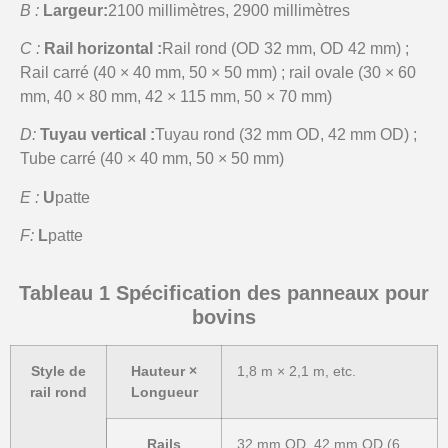
B :
Largeur:
2100 millimètres, 2900 millimètres
C :
Rail horizontal :
Rail rond (OD 32 mm, OD 42 mm) ;
Rail carré (40 × 40 mm, 50 × 50 mm) ; rail ovale (30 × 60
mm, 40 × 80 mm, 42 × 115 mm, 50 × 70 mm)
D:
Tuyau vertical :
Tuyau rond (32 mm OD, 42 mm OD) ;
Tube carré (40 × 40 mm, 50 × 50 mm)
E :
U
patte
F:
L
patte
Tableau 1 Spécification des panneaux pour
bovins
Style de
Hauteur ×
1,8 m × 2,1 m, etc.
rail rond
Longueur
Rails
32 mm OD, 42 mm OD (6