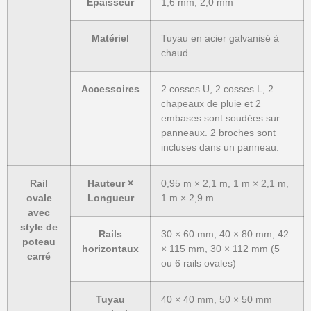
Épaisseur
1,6 mm, 2,0 mm
Matériel
Tuyau en acier galvanisé à
chaud
Accessoires
2 cosses U, 2 cosses L, 2
chapeaux de pluie et 2
embases sont soudées sur
panneaux. 2 broches sont
incluses dans un panneau.
Rail
Hauteur ×
0,95 m × 2,1 m, 1 m × 2,1 m,
ovale
Longueur
1 m × 2,9 m
avec
style de
Rails
30 × 60 mm, 40 × 80 mm, 42
poteau
horizontaux
× 115 mm, 30 × 112 mm (5
carré
ou 6 rails ovales)
Tuyau
40 × 40 mm, 50 × 50 mm