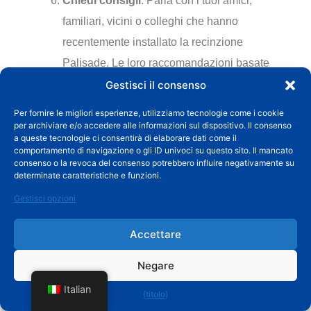
Chiedi consigli
: Parla con i tuoi amici,
familiari, vicini o colleghi che hanno
recentemente installato la recinzione
Palisade. Le loro raccomandazioni basate
sulle loro esperienze con i fornitori di
Gestisci il consenso
recinzioni locali potrebbero essere
Per fornire le migliori esperienze, utilizziamo tecnologie come i cookie
illuminanti.
per archiviare e/o accedere alle informazioni sul dispositivo. Il consenso
a queste tecnologie ci consentirà di elaborare dati come il
comportamento di navigazione o gli ID univoci su questo sito. Il mancato
Una volta che l'elenco dei potenziali fornitori di
consenso o la revoca del consenso potrebbero influire negativamente su
determinate caratteristiche e funzioni.
recinzioni Palisade è pronto, prova a contattarli
Gestisci opzioni
ciascuno per richiedere preventivi e
programmare consultazioni. Durante la sessione,
Accettare
non dimenticare di concentrarti sui requisiti
specifici della scherma, sul budget e sulla
Negare
tempistica. Alla fine, valuta tali fornitori in base
Italian
{titolo}
alla loro professionalità, competenza e