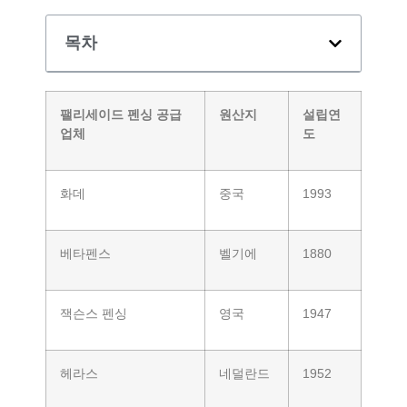
목차
팰리세이드 펜싱 공급
원산지
설립연
업체
도
화데
중국
1993
베타펜스
벨기에
1880
잭슨스 펜싱
영국
1947
헤라스
네덜란드
1952