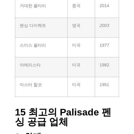
거대한 울타리
중국
2014
펜싱 다이렉트
영국
2003
스미스 울타리
미국
1977
아메리스타
미국
1982
마스터 할코
미국
1951
15 최고의 Palisade 펜
싱 공급 업체