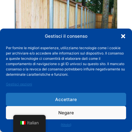
Gestisci il consenso
Per fornire le migliori esperienze, utilizziamo tecnologie come i cookie
per archiviare e/o accedere alle informazioni sul dispositivo. Il consenso
a queste tecnologie ci consentirà di elaborare dati come il
comportamento di navigazione o gli ID univoci su questo sito. Il mancato
consenso o la revoca del consenso potrebbero influire negativamente su
Anche quando la maggior parte degli aspetti è
determinate caratteristiche e funzioni.
chiara, le regole di base sulla distanza tra i pali
Gestisci opzioni
rimangono importanti. Servono solo come
indicazione generale: i lavori reali richiedono
Accettare
modifiche a seconda di ciò che accade in
Negare
cantiere. Familiarizzare con queste distanze
Italian
semplifica l'acquisto dei materiali e la stima dei
{titolo}