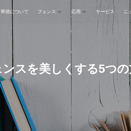
華徳について
フェンス
応用
サービス
ニ
ェンスを美しくする5つの