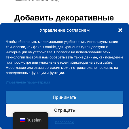
Добавить декоративные
колпачки на столбы
Управление согласием
забора
Чтобы обеспечить максимальное удобство, мы используем такие
технологии, как файлы cookie, для хранения и/или доступа к
Колпачки для столбов легко устанавливаются
информации об устройстве. Согласие на использование этих
и доступны в различных стилях. Дерево
технологий позволит нам обрабатывать такие данные, как поведение
при просмотре или уникальные идентификаторы на этом сайте.
добавляет деревенского очарования, а медь
Несогласие или отзыв согласия может отрицательно повлиять на
определенные функции и функции.
со временем приобретает элегантный,
состаренный налёт.
Управление параметрами
Для дополнительной элегантности выберите
Принимать
колпачки для солнечных столбов, которые
Отрицать
также служат освещением. Они сочетают в
Russian
себе функциональность и стиль.
{заголовок}