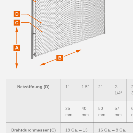
Netzöffnung (D)
1”
1.5”
2”
2-
1/4″
25
40
50
57
mm
mm
mm
mm
Drahtdurchmesser (C)
18 Ga. – 13
16 Ga. – 8 Ga.