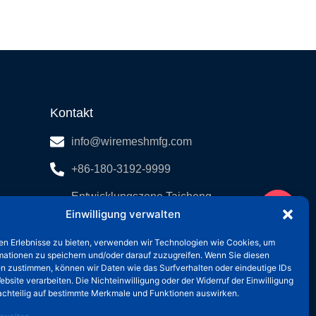
Kontakt
info@wiremeshmfg.com
+86-180-3192-9999
Entwicklungszone Taicheng,
Einwilligung verwalten
Landkreis Anping, Hebei,
053600 China.
en Erlebnisse zu bieten, verwenden wir Technologien wie Cookies, um
mationen zu speichern und/oder darauf zuzugreifen. Wenn Sie diesen
n zustimmen, können wir Daten wie das Surfverhalten oder eindeutige IDs
ebsite verarbeiten. Die Nichteinwilligung oder der Widerruf der Einwilligung
achteilig auf bestimmte Merkmale und Funktionen auswirken.