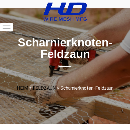
Scharnierknoten-
Feldzaun
HEIM
»
FELDZAUN
»
Scharnierknoten-Feldzaun