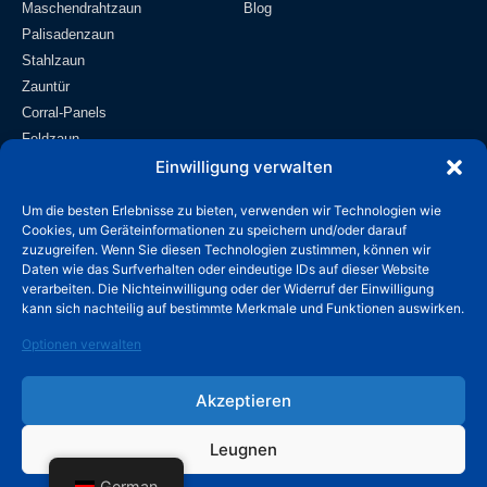
Maschendrahtzaun
Blog
Palisadenzaun
Stahlzaun
Zauntür
Corral-Panels
Feldzaun
Drahtgitter
Einwilligung verwalten
Kontakt
Um die besten Erlebnisse zu bieten, verwenden wir Technologien wie
Cookies, um Geräteinformationen zu speichern und/oder darauf
info@wiremeshmfg.com
zuzugreifen. Wenn Sie diesen Technologien zustimmen, können wir
Daten wie das Surfverhalten oder eindeutige IDs auf dieser Website
verarbeiten. Die Nichteinwilligung oder der Widerruf der Einwilligung
+86-180-3192-9999
kann sich nachteilig auf bestimmte Merkmale und Funktionen auswirken.
Entwicklungszone Taicheng, Landkreis Anping,
Optionen verwalten
Hebei, 053600 China.
Akzeptieren
Leugnen
© Copyright 2026 HUADE Hersteller. Alle Rechte vorbehalten.
German