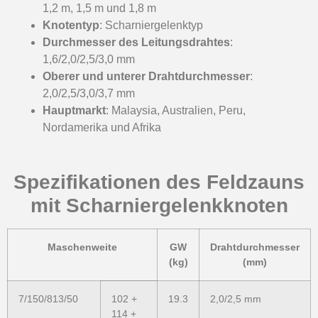
1,2 m, 1,5 m und 1,8 m
Knotentyp
: Scharniergelenktyp
Durchmesser des Leitungsdrahtes
:
1,6/2,0/2,5/3,0 mm
Oberer und unterer Drahtdurchmesser
:
2,0/2,5/3,0/3,7 mm
Hauptmarkt
: Malaysia, Australien, Peru,
Nordamerika und Afrika
Spezifikationen des Feldzauns
mit Scharniergelenkknoten
Maschenweite
GW
Drahtdurchmesser
(kg)
(mm)
7/150/813/50
102 +
19.3
2,0/2,5 mm
114 +