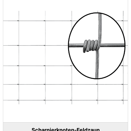
Scharnierknoten-Feldzaun