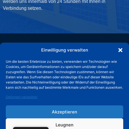
werden uns innerhalb von 24 Stunden mit Ihnen in
Verbindung setzen.
Einwilligung verwalten
Huade ist Ihr Komplettanbieter für alle Ihre Zaunbedürfnisse.
Um die besten Erlebnisse zu bieten, verwenden wir Technologien wie
Cookies, um Geräteinformationen zu speichern und/oder darauf
zuzugreifen. Wenn Sie diesen Technologien zustimmen, können wir
Daten wie das Surfverhalten oder eindeutige IDs auf dieser Website
verarbeiten. Die Nichteinwilligung oder der Widerruf der Einwilligung
kann sich nachteilig auf bestimmte Merkmale und Funktionen auswirken.
Optionen verwalten
Produkte
Schnelllink
Akzeptieren
Geschweißter Drahtzaun
Über HUADE
Temporärer Zaun
Unser Service
Leugnen
Maschendrahtzaun
Blog