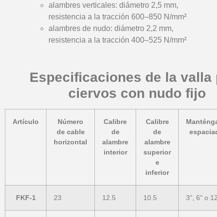
alambres verticales: diámetro 2,5 mm,
resistencia a la tracción 600–850 N/mm²
alambres de nudo: diámetro 2,2 mm,
resistencia a la tracción 400–525 N/mm²
Especificaciones de la valla
ciervos con nudo fijo
Artículo
Número
Calibre
Calibre
Manténg
de cable
de
de
espacia
horizontal
alambre
alambre
interior
superior
e
inferior
FKF-1
23
12.5
10.5
3", 6" o 1