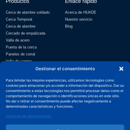
Productos
Enlace rápido
Cerca de alambre soldado
Acerca de HUADE
Cerca Temporal
Nuestro servicio
Cerca de alambre
Blog
Cercado de empalizada
Valla de acero
Puerta de la cerca
Paneles de corral
Valla de campo
Gestionar el consentimiento
Malla de alambre
Contacto
Para brindar las mejores experiencias, utilizamos tecnologías como
cookies para almacenar y/o acceder a información del dispositivo. Dar su
info@wiremeshmfg.com
consentimiento a estas tecnologías nos permitirá procesar datos como el
comportamiento de navegación o identificaciones únicas en este sitio.
No dar o retirar el consentimiento puede afectar negativamente a
+86-180-3192-9999
determinadas características y funciones.
Zona de desarrollo de Taicheng, condado de Anping,
Opciones de administración
Hebei, 053600 China.