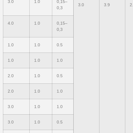
3.0
1.0
0,15–
3.0
3.9
2
0,3
4.0
1.0
0,15–
0,3
1.0
1.0
0.5
1.0
1.0
1.0
2.0
1.0
0.5
2.0
1.0
1.0
3.0
1.0
1.0
3.0
1.0
0.5