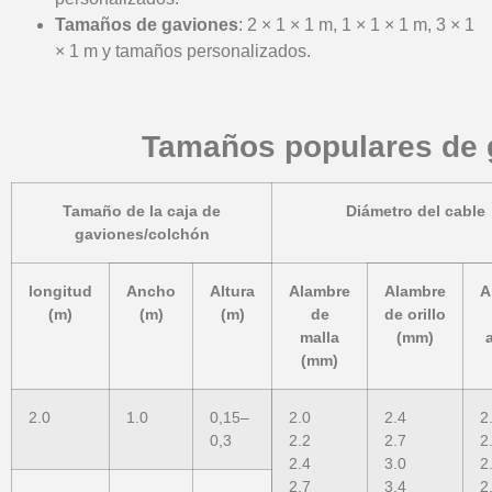
Tamaños de gaviones
: 2 × 1 × 1 m, 1 × 1 × 1 m, 3 × 1
× 1 m y tamaños personalizados.
Tamaños populares de g
Tamaño de la caja de
Diámetro del cable
gaviones/colchón
longitud
Ancho
Altura
Alambre
Alambre
A
(m)
(m)
(m)
de
de orillo
malla
(mm)
(mm)
2.0
1.0
0,15–
2.0
2.4
2
0,3
2.2
2.7
2
2.4
3.0
2
2.7
3.4
2