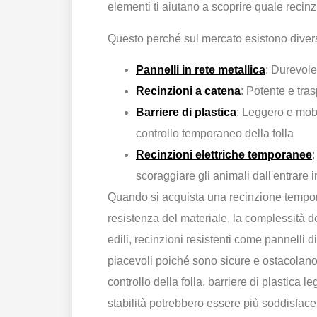
elementi ti aiutano a scoprire quale recin
Questo perché sul mercato esistono divers
Pannelli in rete metallica
: Durevole
Recinzioni a catena
: Potente e tra
Barriere di plastica
: Leggero e mob
controllo temporaneo della folla
Recinzioni elettriche temporanee
scoraggiare gli animali dall'entrare i
Quando si acquista una recinzione tempora
resistenza del materiale, la complessità dell
edili, recinzioni resistenti come pannelli d
piacevoli poiché sono sicure e ostacolano 
controllo della folla, barriere di plastica l
stabilità potrebbero essere più soddisface