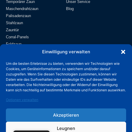
Temporärer Zaun
Unser Service
Maschendrahtzaun
Blog
Palisadenzaun
Stahlzaun
Zauntür
Corral-Panels
Feldzaun
Drahtgitter
Einwilligung verwalten
Kontakt
Um die besten Erlebnisse zu bieten, verwenden wir Technologien wie
Cookies, um Geräteinformationen zu speichern und/oder darauf
info@wiremeshmfg.com
zuzugreifen. Wenn Sie diesen Technologien zustimmen, können wir
Daten wie das Surfverhalten oder eindeutige IDs auf dieser Website
verarbeiten. Die Nichteinwilligung oder der Widerruf der Einwilligung
+86-180-3192-9999
kann sich nachteilig auf bestimmte Merkmale und Funktionen auswirken.
Entwicklungszone Taicheng, Landkreis Anping,
Optionen verwalten
Hebei, 053600 China.
Akzeptieren
Leugnen