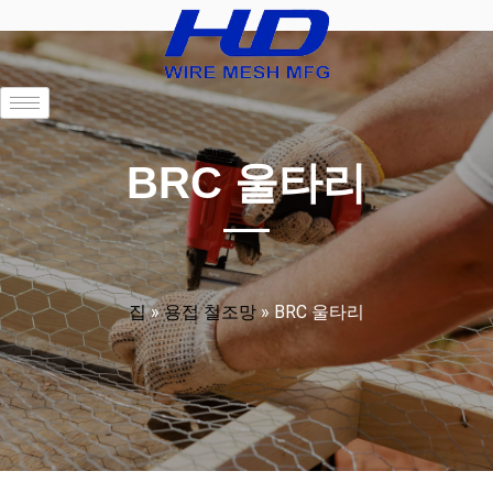
BRC 울타리
집
»
용접 철조망
»
BRC 울타리