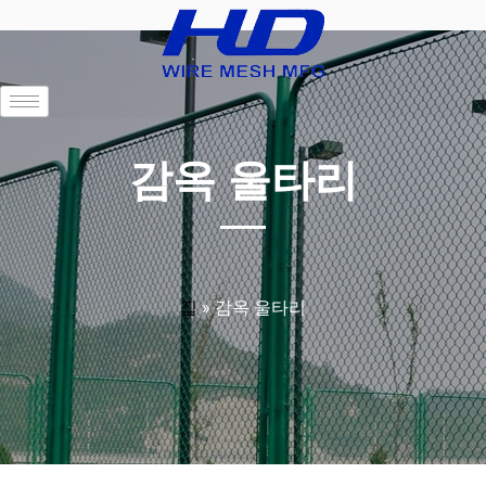
감옥 울타리
집
»
감옥 울타리