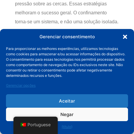
pressão sobre as cercas. Essas estratégias
melhoram o sucesso geral. O confinamento
torna-se um sistema, e não uma solução isolada.
Gerenciar consentimento
Exercício diário e
atividade física
Para proporcionar as melhores experiências, utilizamos tecnologias
como cookies para armazenar e/ou acessar informações do dispositivo.
O consentimento para essas tecnologias nos permitirá processar dados
Exercício reduz a frustração e o tédio. Cães
como comportamento de navegação ou IDs exclusivos neste site. Não
consentir ou retirar o consentimento pode afetar negativamente
ativos têm menos probabilidade de cavar.
determinados recursos e funções.
Atividade física consistente melhora o
Gerenciar opções
comportamento. O equilíbrio energético contribui
para a integridade da cerca. Exercício é uma
Aceitar
forma de manutenção preventiva.
Negar
Cães com saídas regulares testam os limites
Portuguese
{título}
com menos frequência. O cansaço físico reduz a