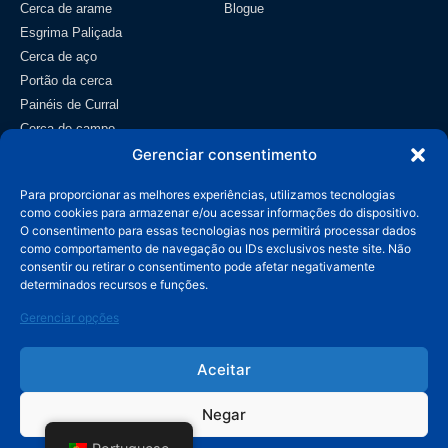
Cerca de arame
Blogue
Esgrima Paliçada
Cerca de aço
Portão da cerca
Painéis de Curral
Cerca de campo
Gerenciar consentimento
Tela metálica
Contato
Para proporcionar as melhores experiências, utilizamos tecnologias
como cookies para armazenar e/ou acessar informações do dispositivo.
info@wiremeshmfg.com
O consentimento para essas tecnologias nos permitirá processar dados
como comportamento de navegação ou IDs exclusivos neste site. Não
consentir ou retirar o consentimento pode afetar negativamente
+86-180-3192-9999
determinados recursos e funções.
Zona de Desenvolvimento de Taicheng, Condado de
Gerenciar opções
Anping, Hebei, 053600 China.
Aceitar
Negar
© Copyright 2026 HUADE Fabricante. Todos os direitos reservados.