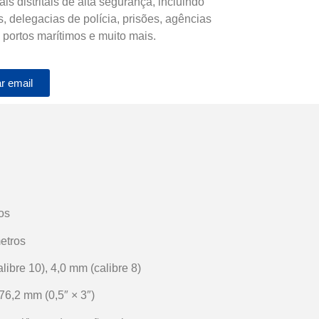
s distritais de alta segurança, incluindo
s, delegacias de polícia, prisões, agências
 portos marítimos e muito mais.
r email
os
etros
libre 10), 4,0 mm (calibre 8)
76,2 mm (0,5″ × 3″)