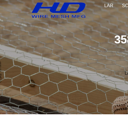
LAR
S
35
L