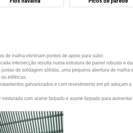
Fios navalha
Picos de parede
as de malha eliminam pontos de apoio para subir.
m cada intersecção resulta numa estrutura de painel robusta e d
 juntas de soldagem sólidas, uma pequena abertura de malha e
ou elétricas.
 tratamentos galvanizados e com revestimento em pó adoçam a f
r misturada com arame farpado e arame farpado para aumentar