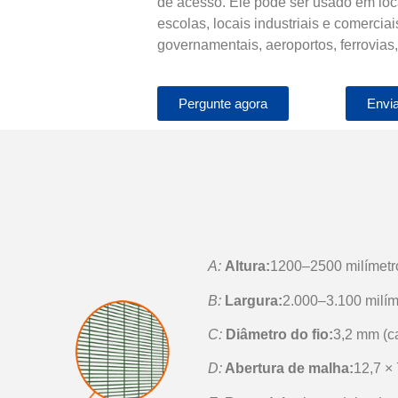
de acesso. Ele pode ser usado em locai
escolas, locais industriais e comerciai
governamentais, aeroportos, ferrovias,
Pergunte agora
Envia
A:
Altura:
1200–2500 milímetr
B:
Largura:
2.000–3.100 milím
C:
Diâmetro do fio:
3,2 mm (ca
D:
Abertura de malha:
12,7 × 