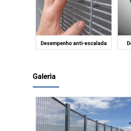
Desempenho anti-escalada
D
Galeria