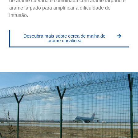
de arame curvada é combinada com arame farpado e
arame farpado para amplificar a dificuldade de
intrusão.
Descubra mais sobre cerca de malha de
arame curvilínea