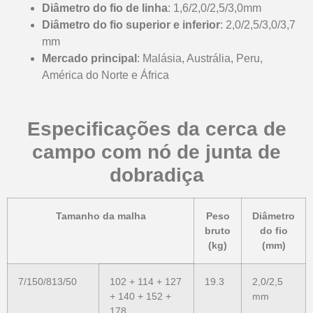
Diâmetro do fio de linha
: 1,6/2,0/2,5/3,0mm
Diâmetro do fio superior e inferior
: 2,0/2,5/3,0/3,7
mm
Mercado principal
: Malásia, Austrália, Peru,
América do Norte e África
Especificações da cerca de
campo com nó de junta de
dobradiça
Tamanho da malha
Peso
Diâmetro
bruto
do fio
(kg)
(mm)
7/150/813/50
102 + 114 + 127
19.3
2,0/2,5
+ 140 + 152 +
mm
178