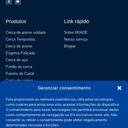
Produtos
Link rápido
Cerca de arame soldado
Sobre HUADE
Cerca Temporária
Nosso serviço
Cerca de arame
Blogue
Esgrima Paliçada
Cerca de aço
Portão da cerca
Painéis de Curral
Cerca de campo
Gerenciar consentimento
Tela metálica
Contato
Para proporcionar as melhores experiências, utilizamos tecnologias
como cookies para armazenar e/ou acessar informações do dispositivo.
info@wiremeshmfg.com
O consentimento para essas tecnologias nos permitirá processar dados
como comportamento de navegação ou IDs exclusivos neste site. Não
consentir ou retirar o consentimento pode afetar negativamente
+86-180-3192-9999
determinados recursos e funções.