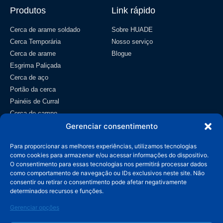
Produtos
Link rápido
Cerca de arame soldado
Sobre HUADE
Cerca Temporária
Nosso serviço
Cerca de arame
Blogue
Esgrima Paliçada
Cerca de aço
Portão da cerca
Painéis de Curral
Cerca de campo
Tela metálica
Gerenciar consentimento
Contato
Para proporcionar as melhores experiências, utilizamos tecnologias
como cookies para armazenar e/ou acessar informações do dispositivo.
info@wiremeshmfg.com
O consentimento para essas tecnologias nos permitirá processar dados
como comportamento de navegação ou IDs exclusivos neste site. Não
consentir ou retirar o consentimento pode afetar negativamente
+86-180-3192-9999
determinados recursos e funções.
Zona de Desenvolvimento de Taicheng, Condado de
Gerenciar opções
Anping, Hebei, 053600 China.