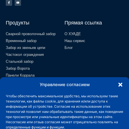
Продукты
Прямая ссылка
Сварной проволочный забор
О ХУАДЕ
Временный забор
Наш сервис
Забор из звеньев цепи
Блог
Частокол ограждения
Стальной забор
Забор Ворота
Панели Коррала
Полевой забор
Управление согласием
Проволочная сетка
Чтобы обеспечить максимальное удобство, мы используем такие
Контакт
технологии, как файлы cookie, для хранения и/или доступа к
информации об устройстве. Согласие на использование этих
info@wiremeshmfg.com
технологий позволит нам обрабатывать такие данные, как поведение
при просмотре или уникальные идентификаторы на этом сайте.
Несогласие или отзыв согласия может отрицательно повлиять на
+86-180-3192-9999
определенные функции и функции.