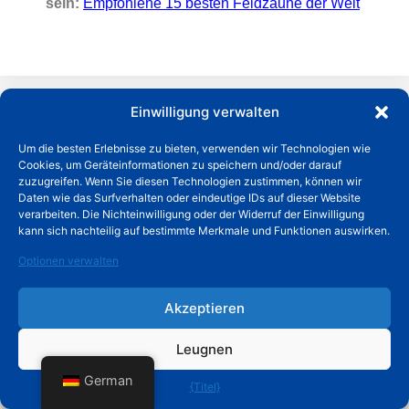
sein:
Empfohlene 15 besten Feldzäune der Welt
Einwilligung verwalten
Um die besten Erlebnisse zu bieten, verwenden wir Technologien wie
Cookies, um Geräteinformationen zu speichern und/oder darauf
zuzugreifen. Wenn Sie diesen Technologien zustimmen, können wir
Daten wie das Surfverhalten oder eindeutige IDs auf dieser Website
verarbeiten. Die Nichteinwilligung oder der Widerruf der Einwilligung
kann sich nachteilig auf bestimmte Merkmale und Funktionen auswirken.
kürzliche Posts
Optionen verwalten
Akzeptieren
Leugnen
Was kostet ein 200 Fuß langer Maschendrahtzaun?
German
{Titel}
Mehr lesen "