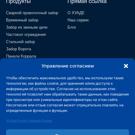
Продукты
Прямая ссылка
Сварной проволочный забор
О ХУАДЕ
Временный забор
Наш сервис
Забор из звеньев цепи
Блог
Частокол ограждения
Стальной забор
Забор Ворота
Панели Коррала
Полевой забор
Управление согласием
Проволочная сетка
Чтобы обеспечить максимальное удобство, мы используем такие
Контакт
технологии, как файлы cookie, для хранения и/или доступа к
информации об устройстве. Согласие на использование этих
info@wiremeshmfg.com
технологий позволит нам обрабатывать такие данные, как поведение
при просмотре или уникальные идентификаторы на этом сайте.
Несогласие или отзыв согласия может отрицательно повлиять на
+86-180-3192-9999
определенные функции и функции.
Зона развития Тайчэн, уезд Аньпин, Хэбэй,
Управление параметрами
053600 Китай.