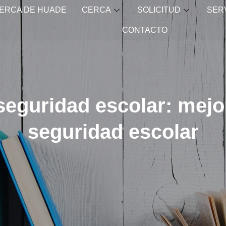
ERCA DE HUADE
CERCA
SOLICITUD
SER
CONTACTO
seguridad escolar: mejor
seguridad escolar