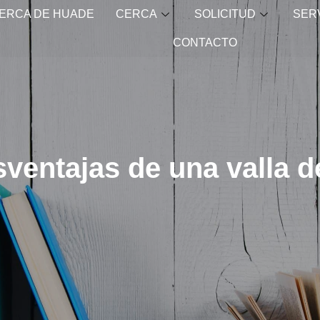
ERCA DE HUADE
CERCA
SOLICITUD
SER
CONTACTO
sventajas de una valla 