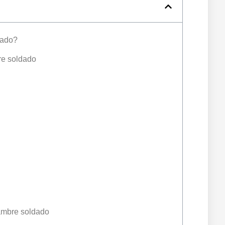
dado?
re soldado
lambre soldado