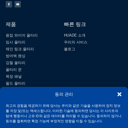
제품
빠른 링크
용접 와이어 울타리
HUADE 소개
임시 울타리
우리의 서비스
체인 링크 울타리
블로그
방어벽 펜싱
강철 울타리
울타리 문
목장 패널
필드 울타리
와이어 메쉬
동의 관리
연락하다
최고의 경험을 제공하기 위해 당사는 쿠키와 같은 기술을 사용하여 장치 정보
를 저장 및/또는 액세스합니다. 이러한 기술에 동의하면 당사는 이 사이트의
info@wiremeshmfg.com
탐색 행동이나 고유 ID와 같은 데이터를 처리할 수 있습니다. 동의하지 않거나
동의를 철회하면 특정 기능에 부정적인 영향을 미칠 수 있습니다.
+86-180-3192-9999