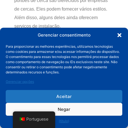
portões de cerca são oferecidos por empresas
de cercas. Eles podem fornecer vários estilos.
Além disso, alguns deles ainda oferecem
serviços de instalação.
Gerenciar consentimento
Além disso, você pode encontrar serviços
Para proporcionar as melhores experiências, utilizamos tecnologias
comerciais online se for um cliente online. Isso
como cookies para armazenar e/ou acessar informações do dispositivo.
oferece uma ampla gama de opções. Além disso,
O consentimento para essas tecnologias nos permitirá processar dados
como comportamento de navegação ou IDs exclusivos neste site. Não
você pode ler os comentários para ver se os
consentir ou retirar o consentimento pode afetar negativamente
determinados recursos e funções.
portões são de alta qualidade.
Gerenciar opções
Por último, mas não menos importante, comprar
portões em lojas de materiais de construção
Aceitar
também é uma opção. Eles têm seções
Negar
exclusivas para você escolher.
Portuguese
{título}
Resumindo, a melhor coisa a fazer na hora de