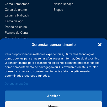
Cerca Temporária
Nosso serviço
Cerca de arame
Blogue
Esgrima Paliçada
Cerca de aço
Portão da cerca
Painéis de Curral
Cerca de campo
Tela metálica
Gerenciar consentimento
Contato
Para proporcionar as melhores experiências, utilizamos tecnologias
como cookies para armazenar e/ou acessar informações do dispositivo.
info@wiremeshmfg.com
O consentimento para essas tecnologias nos permitirá processar dados
como comportamento de navegação ou IDs exclusivos neste site. Não
consentir ou retirar o consentimento pode afetar negativamente
+86-180-3192-9999
determinados recursos e funções.
Zona de Desenvolvimento de Taicheng, Condado de
Gerenciar opções
Anping, Hebei, 053600 China.
Aceitar
Negar