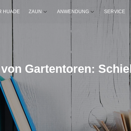
R HUADE
ZAUN
ANWENDUNG
SERVICE
von Gartentoren: Schie