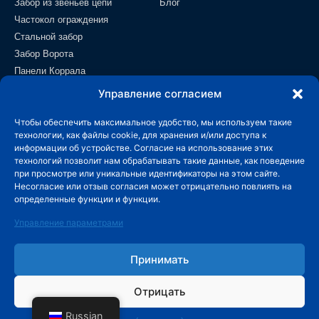
Забор из звеньев цепи
Блог
Частокол ограждения
Стальной забор
Забор Ворота
Панели Коррала
Полевой забор
Управление согласием
Проволочная сетка
Чтобы обеспечить максимальное удобство, мы используем такие
Контакт
технологии, как файлы cookie, для хранения и/или доступа к
информации об устройстве. Согласие на использование этих
info@wiremeshmfg.com
технологий позволит нам обрабатывать такие данные, как поведение
при просмотре или уникальные идентификаторы на этом сайте.
Несогласие или отзыв согласия может отрицательно повлиять на
+86-180-3192-9999
определенные функции и функции.
Зона развития Тайчэн, уезд Аньпин, Хэбэй,
Управление параметрами
053600 Китай.
Принимать
Отрицать
© Авторские права принадлежат производителю HUADE, 2026 год.
Все права защищены.
Russian