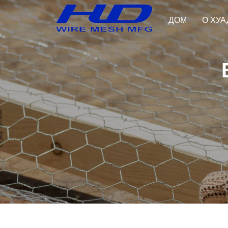
ДОМ
О ХУА