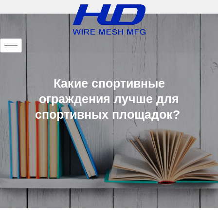
Какие спортивные
ограждения лучше для
спортивных площадок?