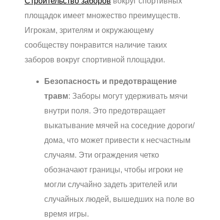
Строительство заборов
вокруг спортивных
площадок имеет множество преимуществ.
Игрокам, зрителям и окружающему
сообществу понравится наличие таких
заборов вокруг спортивной площадки.
Безопасность и предотвращение
травм
: Заборы могут удерживать мячи
внутри поля. Это предотвращает
выкатывание мячей на соседние дороги/
дома, что может привести к несчастным
случаям. Эти ограждения четко
обозначают границы, чтобы игроки не
могли случайно задеть зрителей или
случайных людей, вышедших на поле во
время игры.