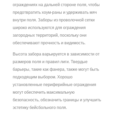
ограждениях на дальней стороне поля, чтобы
предотвратить хоум-раны и удерживать мяч
внутри поля. Заборы из проволочной сетки
широко используются для ограждения
загородных территорий, поскольку они
обеспечивают прочность и видимость.
Высота забора варьируется в зависимости от
размеров поля и правил лиги. Твердые
барьеры, такие как фанера, также могут быть
подходящим выбором. Хорошо
установленные периферийные ограждения
могут обеспечить максимальную
безопасность, обозначить границы и улучшить
эстетику бейсбольного поля.