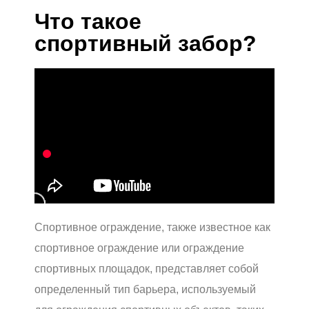
Что такое
спортивный забор?
Спортивное ограждение, также известное как
спортивное ограждение или ограждение
спортивных площадок, представляет собой
определенный тип барьера, используемый