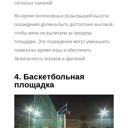
сетчатых панелей.
Во время интенсивных розыгрышей высота
ограждения должна быть достаточно высокой,
чтобы мячи не вылетали за пределы
площадки. Эти ограждения могут уменьшить
помехи во время игры и обеспечить
безопасность игроков и зрителей.
4. Баскетбольная
площадка