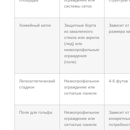
площадка
ограждения или
структуры 
системы сеток
Хоккейный каток
Защитные борта
Зависит от
из закаленного
размера ка
стекла или акрила
(лед) или
низкопрофильные
ограждения
(поле)
Легкоатлетический
Низкопрофильное
4-6 футов
стадион
ограждение или
сетчатые панели
Поле для гольфа
Низкопрофильное
Зависит от
ограждение или
конкретны
сетчатые панели
потребнос