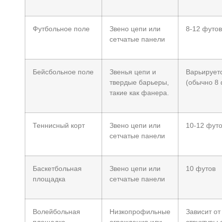
Футбольное поле
Звено цепи или
8-12 футов
сетчатые панели
Бейсбольное поле
Звенья цепи и
Варьирует
твердые барьеры,
(обычно 8 
такие как фанера.
Теннисный корт
Звено цепи или
10-12 фут
сетчатые панели
Баскетбольная
Звено цепи или
10 футов
площадка
сетчатые панели
Волейбольная
Низкопрофильные
Зависит от