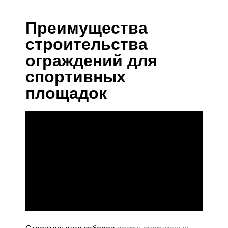
Преимущества
строительства
ограждений для
спортивных
площадок