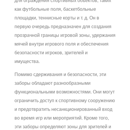
для ограждения спортивных объектов, таких
как футбольные поля, баскетбольные
площадки, теннисные корты и т. д. Он в
первую очередь предназначен для создания
прозрачной границы игровой зоны, удержания
мячей внутри игрового поля и обеспечения
безопасности игроков, зрителей и
имущества.
Помимо сдерживания и безопасности, эти
заборы обладают разнообразными
функциональными возможностями. Они могут
ограничить доступ к спортивному сооружению
и предотвратить несанкционированный вход
во время игр или мероприятий. Кроме того,
эти заборы определяют зоны для зрителей и