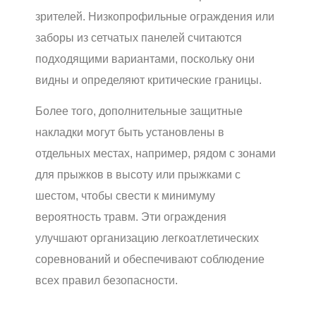
зрителей. Низкопрофильные ограждения или
заборы из сетчатых панелей считаются
подходящими вариантами, поскольку они
видны и определяют критические границы.
Более того, дополнительные защитные
накладки могут быть установлены в
отдельных местах, например, рядом с зонами
для прыжков в высоту или прыжками с
шестом, чтобы свести к минимуму
вероятность травм. Эти ограждения
улучшают организацию легкоатлетических
соревнований и обеспечивают соблюдение
всех правил безопасности.