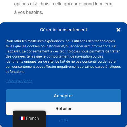
options et à choisir celle qui correspond le mieux
à vos besoins.
Gérer le consentement
Un article connexe pourrait vous être utile :
Les 15 meilleures marques de clôtures en acier
Pour offrir les meilleures expériences, nous utilisons des technologies
telles que les cookies pour stocker et/ou accéder aux informations sur
en 2024
l'appareil. Le consentement à ces technologies nous permettra de traiter
des données telles que le comportement de navigation ou des
identifiants uniques sur ce site. Le fait de ne pas consentir ou de retirer
Source:
Comment construire un portail de
son consentement peut affecter négativement certaines caractéristiques
et fonctions.
clôture ?
Gérer les options
Accepter
Refuser
French
{titre}