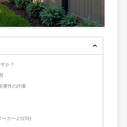
ですか？
用
必要性の評価
スメーカー上位5社