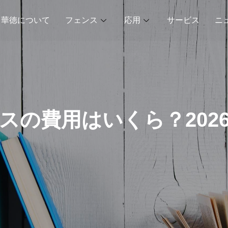
華徳について
フェンス
応用
サービス
ニ
スの費用はいくら？202