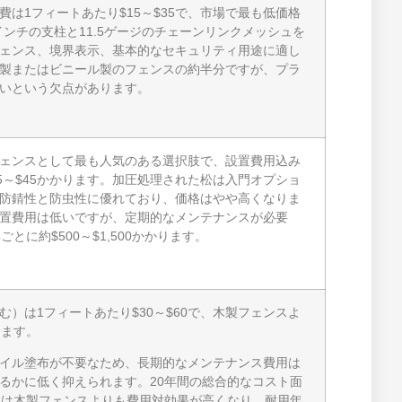
費は1フィートあたり$15～$35で、市場で最も低価格
8インチの支柱と11.5ゲージのチェーンリンクメッシュを
ェンス、境界表示、基本的なセキュリティ用途に適し
製またはビニール製のフェンスの約半分ですが、プラ
いという欠点があります。
ェンスとして最も人気のある選択肢で、設置費用込み
25～$45かかります。加圧処理された松は入門オプショ
防錆性と防虫性に優れており、価格はやや高くなりま
置費用は低いですが、定期的なメンテナンスが必要
とに約$500～$1,500かかります。
む）は1フィートあたり$30～$60で、木製フェンスよ
ります。
イル塗布が不要なため、長期的なメンテナンス費用は
るかに低く抑えられます。20年間の総合的なコスト面
には木製フェンスよりも費用対効果が高くなり、耐用年