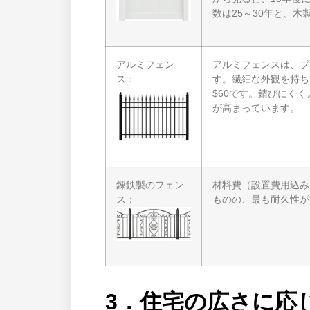
数は25～30年と、木
アルミフェン
アルミフェンスは、プ
ス：
す。繊細な外観を持ち
$60です。錆びにく
が高まっています。
錬鉄製のフェン
材料費（設置費用込み）
ス：
ものの、最も耐久性が
3．住宅の広さに応