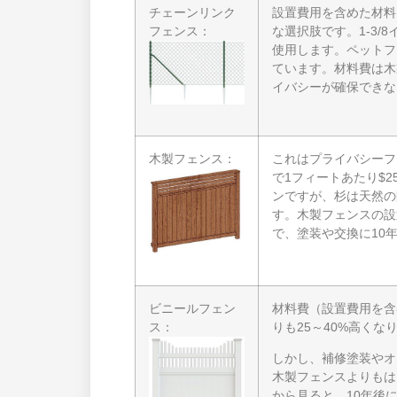
チェーンリンク
設置費用を含めた材料
フェンス：
な選択肢です。1-3/
使用します。ペットフ
ています。材料費は木
イバシーが確保できな
木製フェンス：
これはプライバシーフ
で1フィートあたり$
ンですが、杉は天然の
す。木製フェンスの設
で、塗装や交換に10年ご
ビニールフェン
材料費（設置費用を含
ス：
りも25～40%高くな
しかし、補修塗装やオ
木製フェンスよりもは
から見ると、10年後