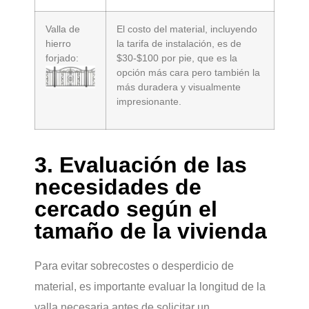
Valla de
El costo del material, incluyendo
hierro
la tarifa de instalación, es de
forjado:
$30-$100 por pie, que es la
opción más cara pero también la
más duradera y visualmente
impresionante.
3. Evaluación de las
necesidades de
cercado según el
tamaño de la vivienda
Para evitar sobrecostes o desperdicio de
material, es importante evaluar la longitud de la
valla necesaria antes de solicitar un