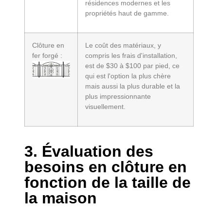
résidences modernes et les
propriétés haut de gamme.
Clôture en
Le coût des matériaux, y
fer forgé :
compris les frais d'installation,
est de $30 à $100 par pied, ce
qui est l'option la plus chère
mais aussi la plus durable et la
plus impressionnante
visuellement.
3. Évaluation des
besoins en clôture en
fonction de la taille de
la maison